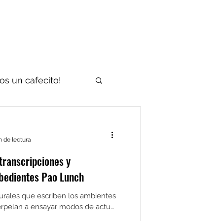
nos un cafecito!
n de lectura
ranscripciones y
traducciones desobedientes Pao Lunch
urales que escriben los ambientes
nterpelan a ensayar modos de actuar