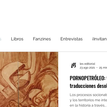
s
Libros
Fanzines
Entrevistas
¡Invita
les editorial
23 ago 2021
25 mi
PORNOPETRÓLEO: t
Los procesos socionat
y los territorios me i
en la historia a través...