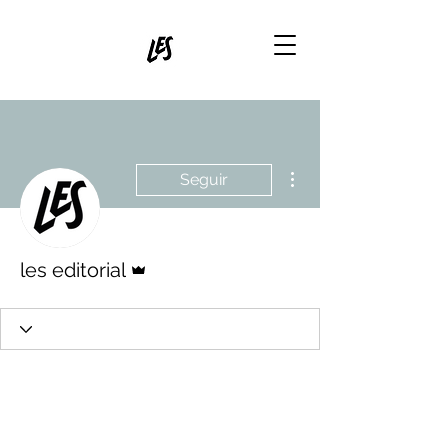
Más acciones
Seguir
Administrador
les editorial